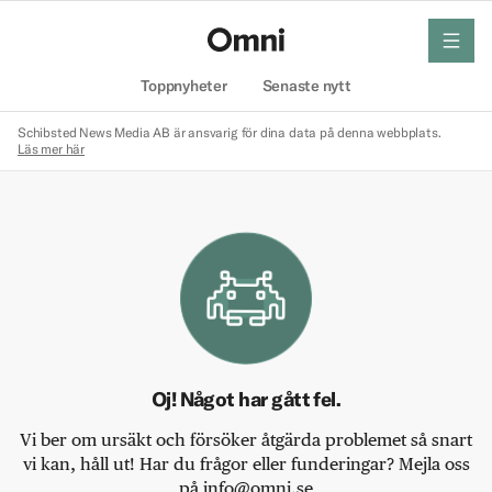
meny
Hem
Toppnyheter
Senaste nytt
Schibsted News Media AB är ansvarig för dina data på denna webbplats.
Läs mer här
Oj! Något har gått fel.
Vi ber om ursäkt och försöker åtgärda problemet så snart
vi kan, håll ut! Har du frågor eller funderingar? Mejla oss
på info@omni.se