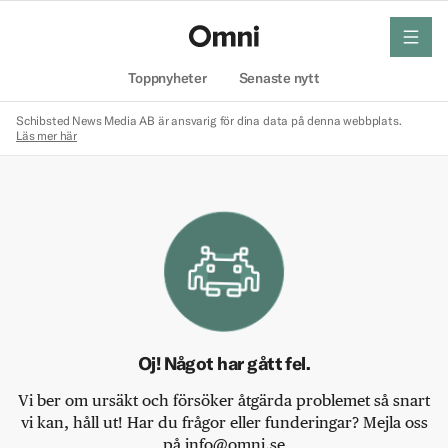
meny
Hem
Toppnyheter
Senaste nytt
Schibsted News Media AB är ansvarig för dina data på denna webbplats.
Läs mer här
Oj! Något har gått fel.
Vi ber om ursäkt och försöker åtgärda problemet så snart
vi kan, håll ut! Har du frågor eller funderingar? Mejla oss
på info@omni.se