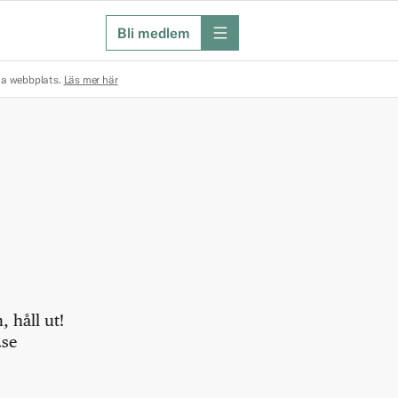
Bli medlem
meny
na webbplats.
Läs mer här
 håll ut!
.se