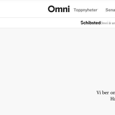
Toppnyheter
Sena
Hem
Omni är en
Vi ber o
Ha