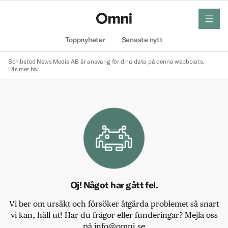
meny
Hem
Toppnyheter
Senaste nytt
Schibsted News Media AB är ansvarig för dina data på denna webbplats.
Läs mer här
Oj! Något har gått fel.
Vi ber om ursäkt och försöker åtgärda problemet så snart
vi kan, håll ut! Har du frågor eller funderingar? Mejla oss
på info@omni.se