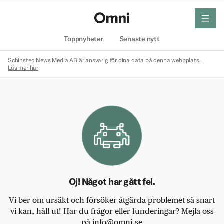
meny
Hem
Toppnyheter
Senaste nytt
Schibsted News Media AB är ansvarig för dina data på denna webbplats.
Läs mer här
Oj! Något har gått fel.
Vi ber om ursäkt och försöker åtgärda problemet så snart
vi kan, håll ut! Har du frågor eller funderingar? Mejla oss
på info@omni.se