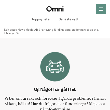
meny
Hem
Toppnyheter
Senaste nytt
Schibsted News Media AB är ansvarig för dina data på denna webbplats.
Läs mer här
Oj! Något har gått fel.
Vi ber om ursäkt och försöker åtgärda problemet så snart
vi kan, håll ut! Har du frågor eller funderingar? Mejla oss
på info@omni.se