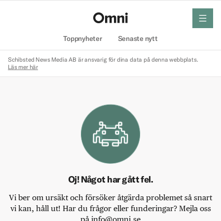
meny
Hem
Toppnyheter
Senaste nytt
Schibsted News Media AB är ansvarig för dina data på denna webbplats.
Läs mer här
Oj! Något har gått fel.
Vi ber om ursäkt och försöker åtgärda problemet så snart
vi kan, håll ut! Har du frågor eller funderingar? Mejla oss
på info@omni.se