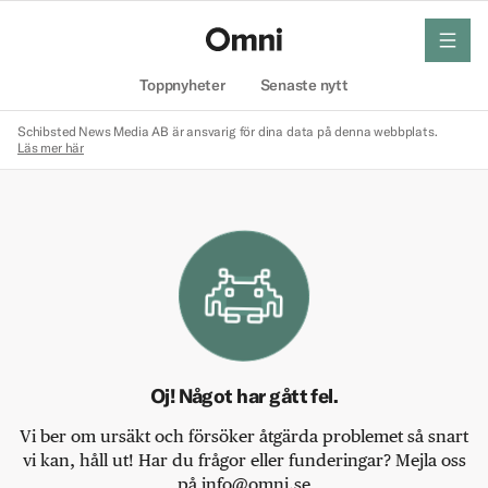
meny
Hem
Toppnyheter
Senaste nytt
Schibsted News Media AB är ansvarig för dina data på denna webbplats.
Läs mer här
Oj! Något har gått fel.
Vi ber om ursäkt och försöker åtgärda problemet så snart
vi kan, håll ut! Har du frågor eller funderingar? Mejla oss
på info@omni.se