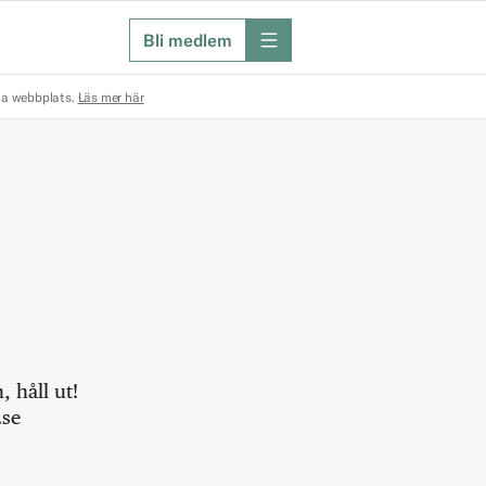
Bli medlem
meny
na webbplats.
Läs mer här
 håll ut!
.se