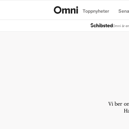
Toppnyheter
Sena
Hem
Omni är en
Vi ber o
Ha