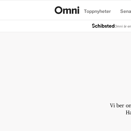
Toppnyheter
Sena
Hem
Omni är en
Vi ber o
Ha