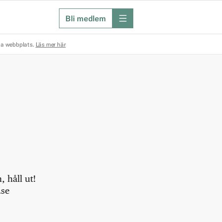
Bli medlem
meny
na webbplats.
Läs mer här
 håll ut!
.se