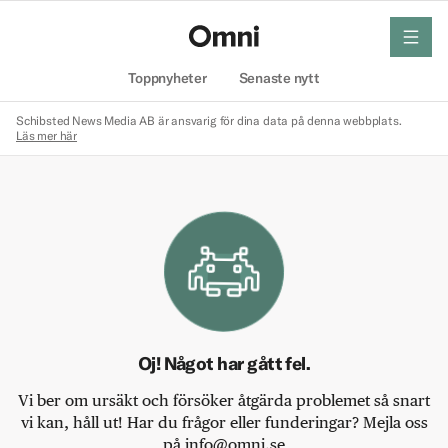
meny
Hem
Toppnyheter
Senaste nytt
Schibsted News Media AB är ansvarig för dina data på denna webbplats.
Läs mer här
Oj! Något har gått fel.
Vi ber om ursäkt och försöker åtgärda problemet så snart
vi kan, håll ut! Har du frågor eller funderingar? Mejla oss
på info@omni.se