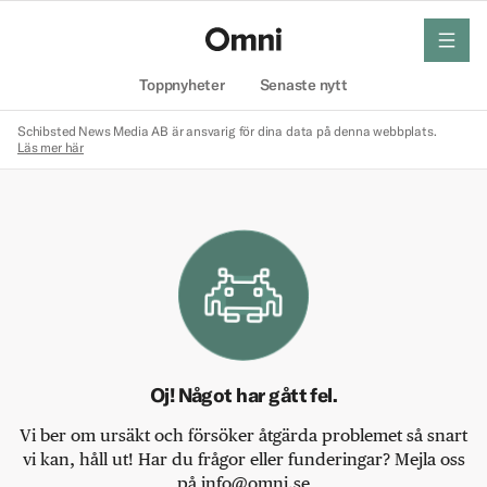
meny
Hem
Toppnyheter
Senaste nytt
Schibsted News Media AB är ansvarig för dina data på denna webbplats.
Läs mer här
Oj! Något har gått fel.
Vi ber om ursäkt och försöker åtgärda problemet så snart
vi kan, håll ut! Har du frågor eller funderingar? Mejla oss
på info@omni.se