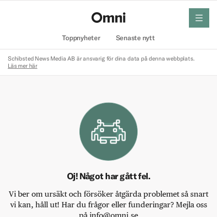
meny
Hem
Toppnyheter
Senaste nytt
Schibsted News Media AB är ansvarig för dina data på denna webbplats.
Läs mer här
Oj! Något har gått fel.
Vi ber om ursäkt och försöker åtgärda problemet så snart
vi kan, håll ut! Har du frågor eller funderingar? Mejla oss
på info@omni.se