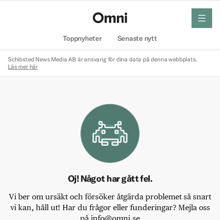
meny
Hem
Toppnyheter
Senaste nytt
Schibsted News Media AB är ansvarig för dina data på denna webbplats.
Läs mer här
Oj! Något har gått fel.
Vi ber om ursäkt och försöker åtgärda problemet så snart
vi kan, håll ut! Har du frågor eller funderingar? Mejla oss
på info@omni.se