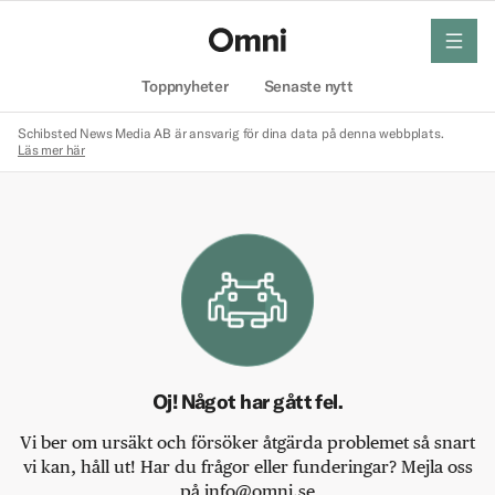
meny
Hem
Toppnyheter
Senaste nytt
Schibsted News Media AB är ansvarig för dina data på denna webbplats.
Läs mer här
Oj! Något har gått fel.
Vi ber om ursäkt och försöker åtgärda problemet så snart
vi kan, håll ut! Har du frågor eller funderingar? Mejla oss
på info@omni.se