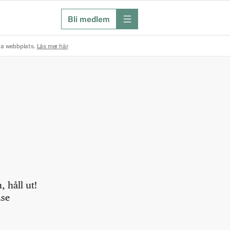
Bli medlem
meny
na webbplats.
Läs mer här
 håll ut!
.se