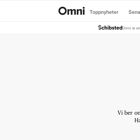
Toppnyheter
Sena
Hem
Omni är en
Vi ber o
Ha