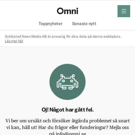
meny
Hem
Toppnyheter
Senaste nytt
Schibsted News Media AB är ansvarig för dina data på denna webbplats.
Läs mer här
Oj! Något har gått fel.
Vi ber om ursäkt och försöker åtgärda problemet så snart
vi kan, håll ut! Har du frågor eller funderingar? Mejla oss
på info@omni.se