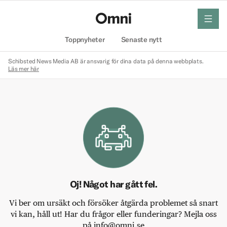
meny
Hem
Toppnyheter
Senaste nytt
Schibsted News Media AB är ansvarig för dina data på denna webbplats.
Läs mer här
Oj! Något har gått fel.
Vi ber om ursäkt och försöker åtgärda problemet så snart
vi kan, håll ut! Har du frågor eller funderingar? Mejla oss
på info@omni.se