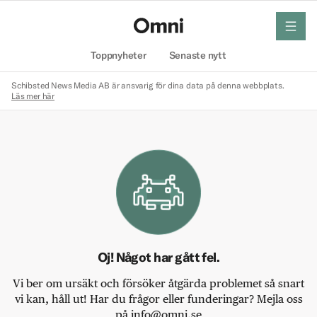
meny
Hem
Toppnyheter
Senaste nytt
Schibsted News Media AB är ansvarig för dina data på denna webbplats.
Läs mer här
Oj! Något har gått fel.
Vi ber om ursäkt och försöker åtgärda problemet så snart
vi kan, håll ut! Har du frågor eller funderingar? Mejla oss
på info@omni.se