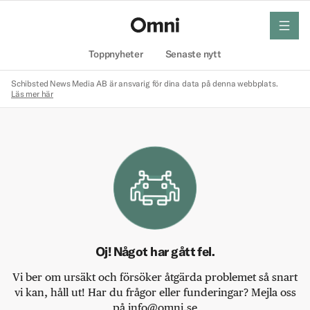
meny
Hem
Toppnyheter
Senaste nytt
Schibsted News Media AB är ansvarig för dina data på denna webbplats.
Läs mer här
Oj! Något har gått fel.
Vi ber om ursäkt och försöker åtgärda problemet så snart
vi kan, håll ut! Har du frågor eller funderingar? Mejla oss
på info@omni.se