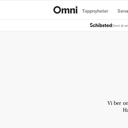
Toppnyheter
Sena
Hem
Omni är en
Vi ber o
Ha