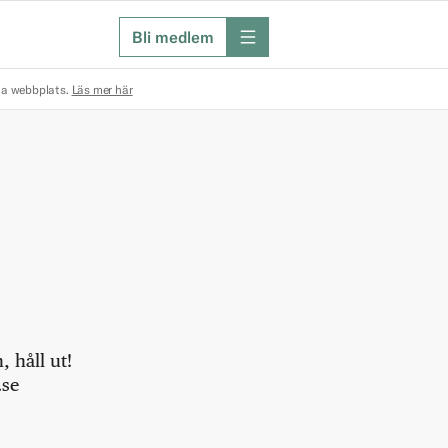
Bli medlem
meny
na webbplats.
Läs mer här
 håll ut!
.se