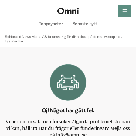
meny
Hem
Toppnyheter
Senaste nytt
Schibsted News Media AB är ansvarig för dina data på denna webbplats.
Läs mer här
Oj! Något har gått fel.
Vi ber om ursäkt och försöker åtgärda problemet så snart
vi kan, håll ut! Har du frågor eller funderingar? Mejla oss
på info@omni.se