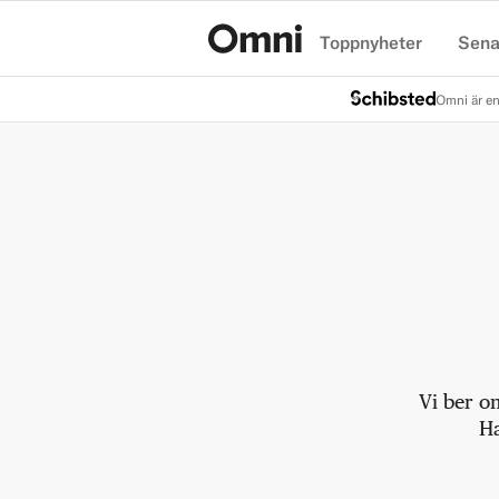
Toppnyheter
Sena
Hem
Omni är en
Vi ber o
Ha