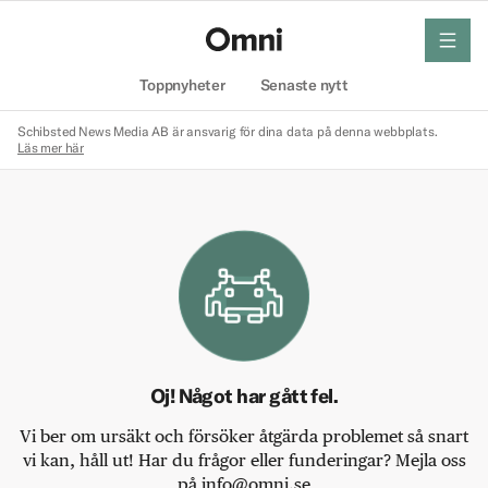
meny
Hem
Toppnyheter
Senaste nytt
Schibsted News Media AB är ansvarig för dina data på denna webbplats.
Läs mer här
Oj! Något har gått fel.
Vi ber om ursäkt och försöker åtgärda problemet så snart
vi kan, håll ut! Har du frågor eller funderingar? Mejla oss
på info@omni.se