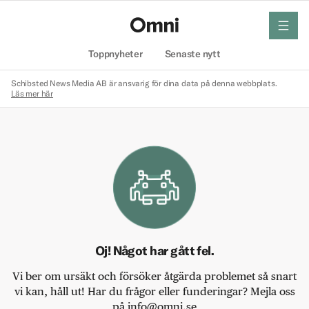
meny
Hem
Toppnyheter
Senaste nytt
Schibsted News Media AB är ansvarig för dina data på denna webbplats.
Läs mer här
Oj! Något har gått fel.
Vi ber om ursäkt och försöker åtgärda problemet så snart
vi kan, håll ut! Har du frågor eller funderingar? Mejla oss
på info@omni.se