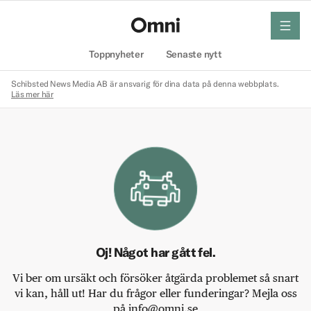
meny
Hem
Toppnyheter
Senaste nytt
Schibsted News Media AB är ansvarig för dina data på denna webbplats.
Läs mer här
Oj! Något har gått fel.
Vi ber om ursäkt och försöker åtgärda problemet så snart
vi kan, håll ut! Har du frågor eller funderingar? Mejla oss
på info@omni.se