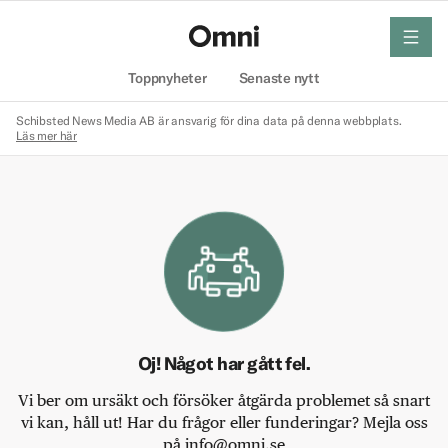
meny
Hem
Toppnyheter
Senaste nytt
Schibsted News Media AB är ansvarig för dina data på denna webbplats.
Läs mer här
Oj! Något har gått fel.
Vi ber om ursäkt och försöker åtgärda problemet så snart
vi kan, håll ut! Har du frågor eller funderingar? Mejla oss
på info@omni.se