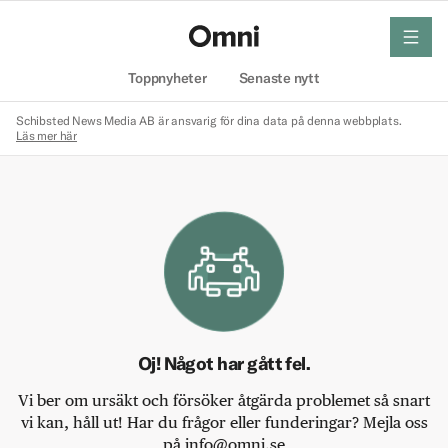
meny
Hem
Toppnyheter
Senaste nytt
Schibsted News Media AB är ansvarig för dina data på denna webbplats.
Läs mer här
Oj! Något har gått fel.
Vi ber om ursäkt och försöker åtgärda problemet så snart
vi kan, håll ut! Har du frågor eller funderingar? Mejla oss
på info@omni.se