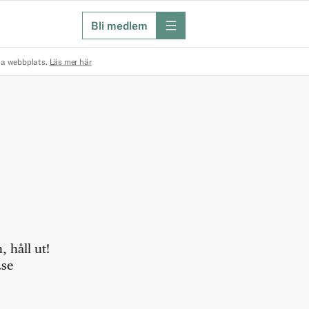
Bli medlem
meny
na webbplats.
Läs mer här
 håll ut!
.se