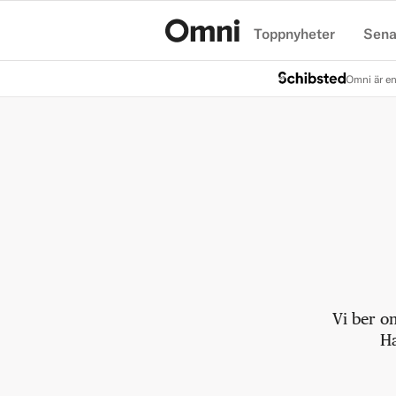
Toppnyheter
Sena
Hem
Omni är en
Vi ber o
Ha