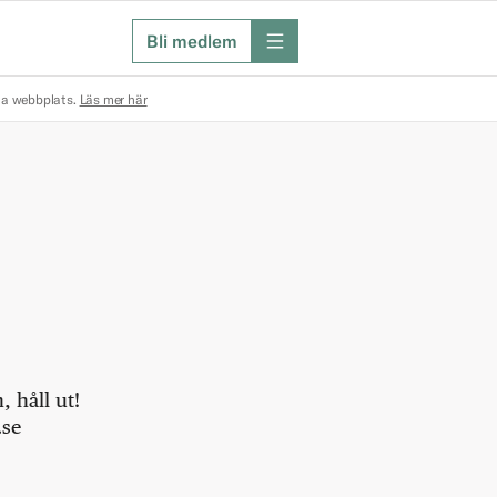
Bli medlem
meny
na webbplats.
Läs mer här
 håll ut!
.se