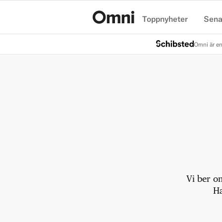
Toppnyheter
Sena
Hem
Omni är en
Vi ber o
Ha