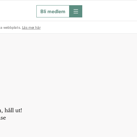
Bli medlem
meny
na webbplats.
Läs mer här
 håll ut!
.se