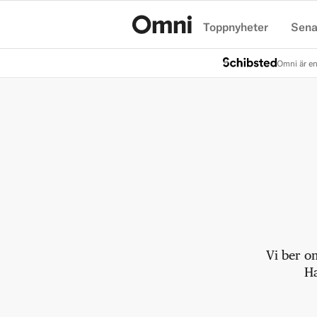
Toppnyheter
Sena
Hem
Omni är en
Vi ber o
Ha