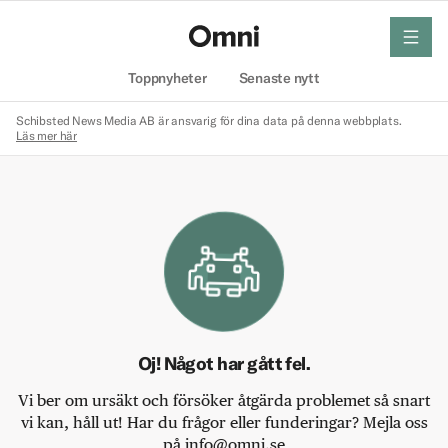
meny
Hem
Toppnyheter
Senaste nytt
Schibsted News Media AB är ansvarig för dina data på denna webbplats.
Läs mer här
Oj! Något har gått fel.
Vi ber om ursäkt och försöker åtgärda problemet så snart
vi kan, håll ut! Har du frågor eller funderingar? Mejla oss
på info@omni.se