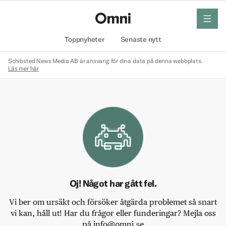
meny
Hem
Toppnyheter
Senaste nytt
Schibsted News Media AB är ansvarig för dina data på denna webbplats.
Läs mer här
Oj! Något har gått fel.
Vi ber om ursäkt och försöker åtgärda problemet så snart
vi kan, håll ut! Har du frågor eller funderingar? Mejla oss
på info@omni.se