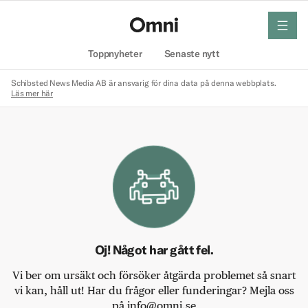
meny
Hem
Toppnyheter
Senaste nytt
Schibsted News Media AB är ansvarig för dina data på denna webbplats.
Läs mer här
Oj! Något har gått fel.
Vi ber om ursäkt och försöker åtgärda problemet så snart
vi kan, håll ut! Har du frågor eller funderingar? Mejla oss
på info@omni.se