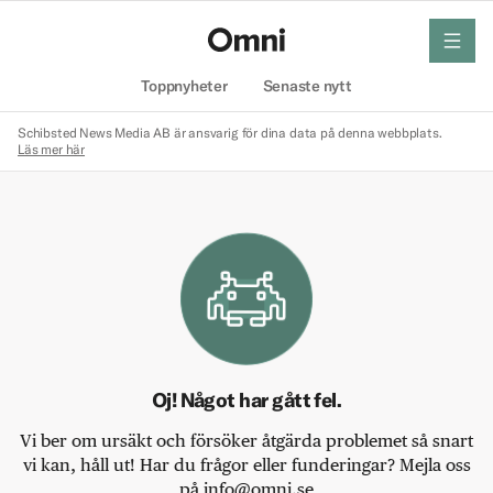
meny
Hem
Toppnyheter
Senaste nytt
Schibsted News Media AB är ansvarig för dina data på denna webbplats.
Läs mer här
Oj! Något har gått fel.
Vi ber om ursäkt och försöker åtgärda problemet så snart
vi kan, håll ut! Har du frågor eller funderingar? Mejla oss
på info@omni.se