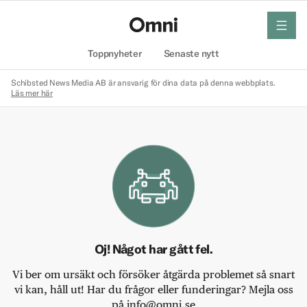
meny
Hem
Toppnyheter
Senaste nytt
Schibsted News Media AB är ansvarig för dina data på denna webbplats.
Läs mer här
Oj! Något har gått fel.
Vi ber om ursäkt och försöker åtgärda problemet så snart
vi kan, håll ut! Har du frågor eller funderingar? Mejla oss
på info@omni.se