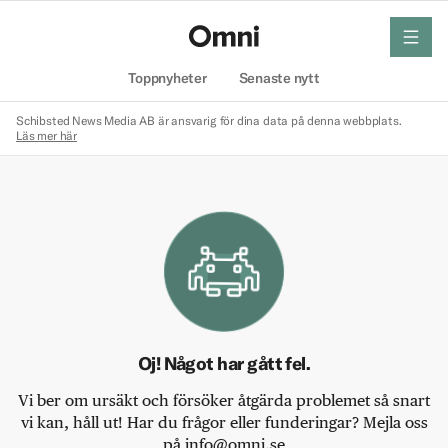
meny
Hem
Toppnyheter
Senaste nytt
Schibsted News Media AB är ansvarig för dina data på denna webbplats.
Läs mer här
Oj! Något har gått fel.
Vi ber om ursäkt och försöker åtgärda problemet så snart
vi kan, håll ut! Har du frågor eller funderingar? Mejla oss
på info@omni.se