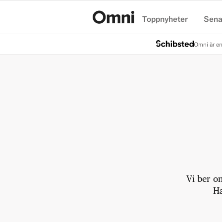
Toppnyheter
Sena
Hem
Omni är en
Vi ber o
Ha