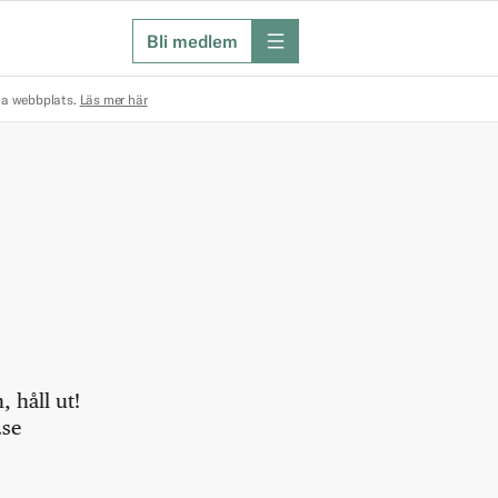
Bli medlem
meny
na webbplats.
Läs mer här
 håll ut!
.se