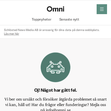
meny
Hem
Toppnyheter
Senaste nytt
Schibsted News Media AB är ansvarig för dina data på denna webbplats.
Läs mer här
Oj! Något har gått fel.
Vi ber om ursäkt och försöker åtgärda problemet så snart
vi kan, håll ut! Har du frågor eller funderingar? Mejla oss
på info@omni.se