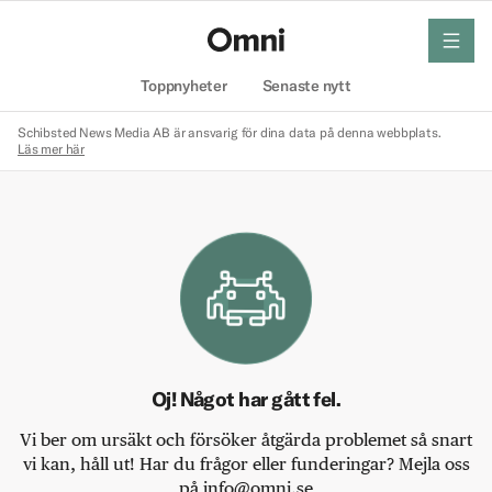
meny
Hem
Toppnyheter
Senaste nytt
Schibsted News Media AB är ansvarig för dina data på denna webbplats.
Läs mer här
Oj! Något har gått fel.
Vi ber om ursäkt och försöker åtgärda problemet så snart
vi kan, håll ut! Har du frågor eller funderingar? Mejla oss
på info@omni.se