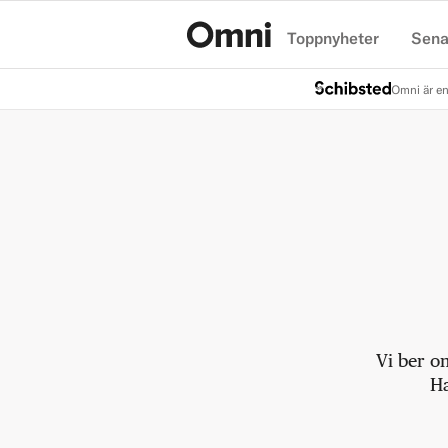
Toppnyheter
Sena
Hem
Omni är en
Vi ber o
Ha