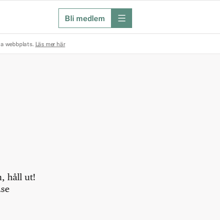
Bli medlem
meny
na webbplats.
Läs mer här
 håll ut!
.se