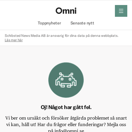
meny
Hem
Toppnyheter
Senaste nytt
Schibsted News Media AB är ansvarig för dina data på denna webbplats.
Läs mer här
Oj! Något har gått fel.
Vi ber om ursäkt och försöker åtgärda problemet så snart
vi kan, håll ut! Har du frågor eller funderingar? Mejla oss
på info@omni.se