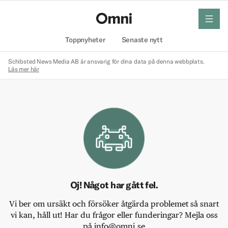
meny
Hem
Toppnyheter
Senaste nytt
Schibsted News Media AB är ansvarig för dina data på denna webbplats.
Läs mer här
Oj! Något har gått fel.
Vi ber om ursäkt och försöker åtgärda problemet så snart
vi kan, håll ut! Har du frågor eller funderingar? Mejla oss
på info@omni.se