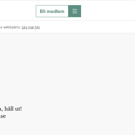
Bli medlem
meny
na webbplats.
Läs mer här
 håll ut!
.se