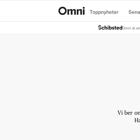
Toppnyheter
Sena
Hem
Omni är en
Vi ber o
Ha