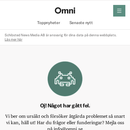
meny
Hem
Toppnyheter
Senaste nytt
Schibsted News Media AB är ansvarig för dina data på denna webbplats.
Läs mer här
Oj! Något har gått fel.
Vi ber om ursäkt och försöker åtgärda problemet så snart
vi kan, håll ut! Har du frågor eller funderingar? Mejla oss
på info@omni.se