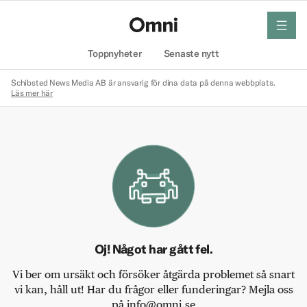
meny
Hem
Toppnyheter
Senaste nytt
Schibsted News Media AB är ansvarig för dina data på denna webbplats.
Läs mer här
Oj! Något har gått fel.
Vi ber om ursäkt och försöker åtgärda problemet så snart
vi kan, håll ut! Har du frågor eller funderingar? Mejla oss
på info@omni.se