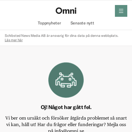
meny
Hem
Toppnyheter
Senaste nytt
Schibsted News Media AB är ansvarig för dina data på denna webbplats.
Läs mer här
Oj! Något har gått fel.
Vi ber om ursäkt och försöker åtgärda problemet så snart
vi kan, håll ut! Har du frågor eller funderingar? Mejla oss
på info@omni.se