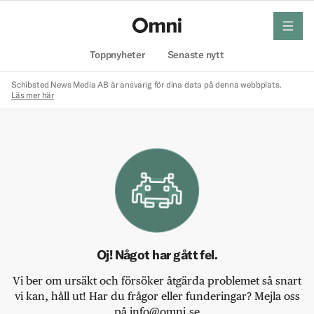
meny
Hem
Toppnyheter
Senaste nytt
Schibsted News Media AB är ansvarig för dina data på denna webbplats.
Läs mer här
Oj! Något har gått fel.
Vi ber om ursäkt och försöker åtgärda problemet så snart
vi kan, håll ut! Har du frågor eller funderingar? Mejla oss
på info@omni.se