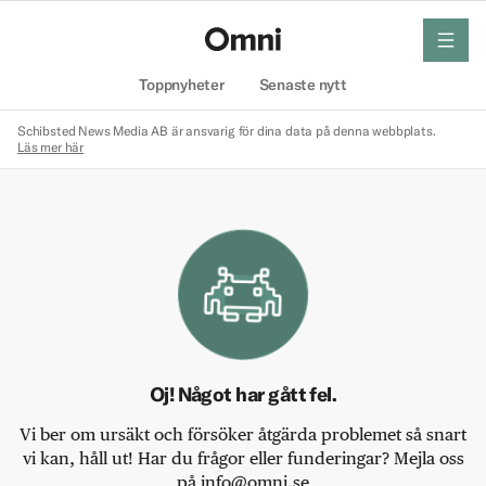
meny
Hem
Toppnyheter
Senaste nytt
Schibsted News Media AB är ansvarig för dina data på denna webbplats.
Läs mer här
Oj! Något har gått fel.
Vi ber om ursäkt och försöker åtgärda problemet så snart
vi kan, håll ut! Har du frågor eller funderingar? Mejla oss
på info@omni.se