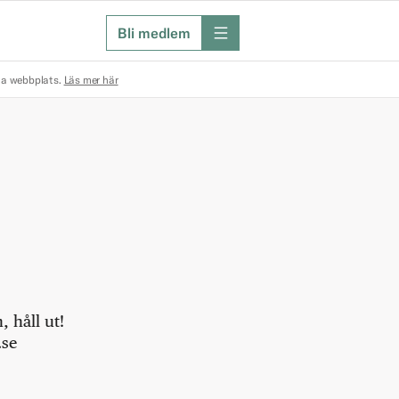
Bli medlem
meny
na webbplats.
Läs mer här
 håll ut!
.se