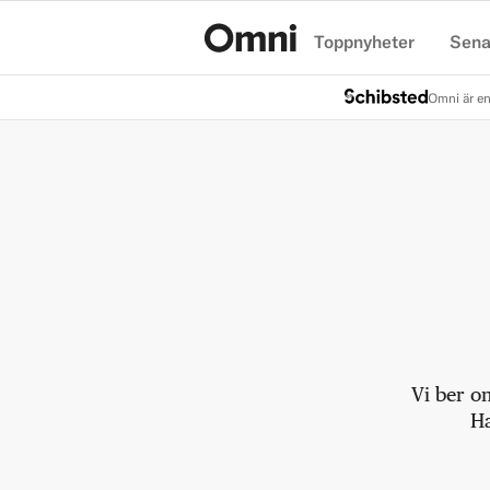
Toppnyheter
Sena
Hem
Omni är en
Vi ber o
Ha